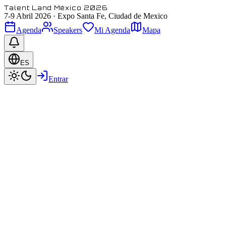
Talent Land México 2026
7-9 Abril 2026
·
Expo Santa Fe, Ciudad de Mexico
Agenda
Speakers
Mi Agenda
Mapa
ES
Entrar
Jon Hernández
CEO
@ Jon Hernandez
Featured
Speaker