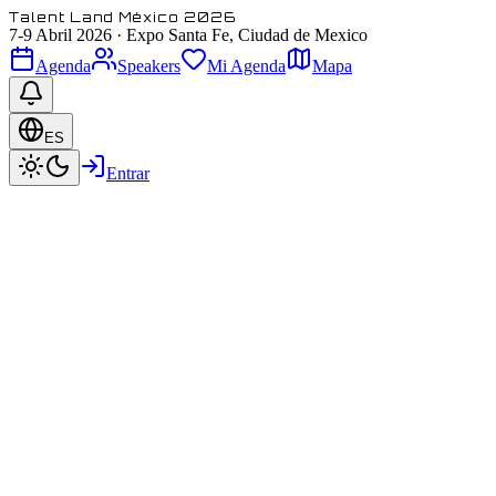
Talent Land México 2026
7-9 Abril 2026
·
Expo Santa Fe, Ciudad de Mexico
Agenda
Speakers
Mi Agenda
Mapa
ES
Entrar
Juan Lombana
Fundador y CEO
@ Mercatitlán
Featured
Speaker