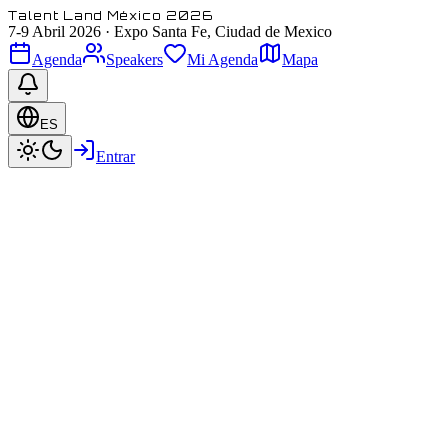
Talent Land México 2026
7-9 Abril 2026
·
Expo Santa Fe, Ciudad de Mexico
Agenda
Speakers
Mi Agenda
Mapa
ES
Entrar
Business Land
Conferencia
EL FIN DE LA SUMA: Por qué de
Business Land
Marketing Digital
Acerca de esta sesion
En un 2026 marcado por el desencanto de la automatización vacía, Celes
profundamente humana y rentable, la Chief Culture Officer de Santex
tiempo liberado por la IA para pasar de la ejecución de tareas a la ar